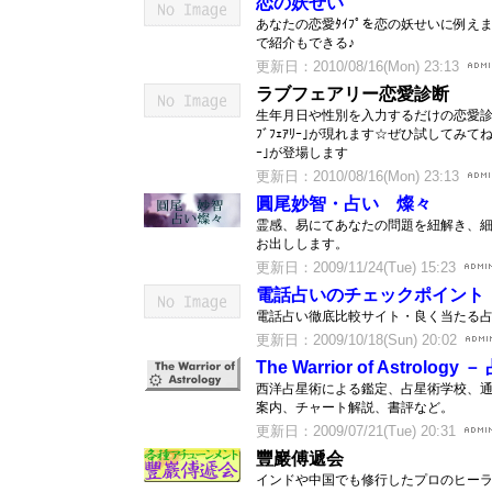
恋の妖せい
あなたの恋愛ﾀｲﾌﾟを恋の妖せいに例えます｡自
で紹介もできる♪
更新日：2010/08/16(Mon) 23:13
ラブフェアリー恋愛診断
生年月日や性別を入力するだけの恋愛診
ﾌﾞﾌｪｱﾘｰ｣が現れます☆ぜひ試してみてね
ｰ｣が登場します
更新日：2010/08/16(Mon) 23:13
圓尾妙智・占い 燦々
霊感、易にてあなたの問題を紐解き、
お出しします。
更新日：2009/11/24(Tue) 15:23
電話占いのチェックポイント
電話占い徹底比較サイト・良く当たる
更新日：2009/10/18(Sun) 20:02
The Warrior of Astrolo
西洋占星術による鑑定、占星術学校、
案内、チャート解説、書評など。
更新日：2009/07/21(Tue) 20:31
豐巖傅遞会
インドや中国でも修行したプロのヒー