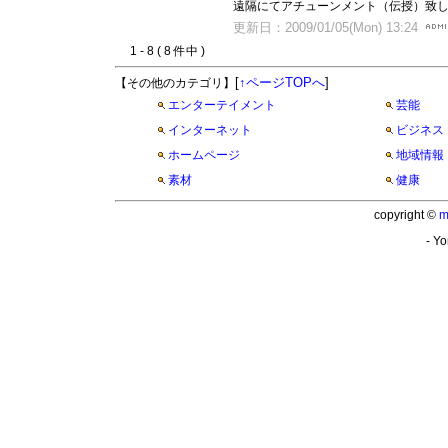
遠隔にてアチューンメント（伝授）致し
更新日：2009/01/05(Mon) 13:24
1 - 8 ( 8 件中 )
[
↑ページTOPへ
]
【その他のカテゴリ】
エンターテイメント
芸能
インターネット
ビジネス
ホームページ
地域情報
素材
健康
copyright ©
m
- Yo