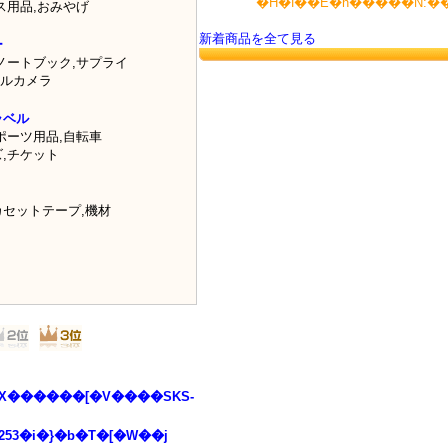
ス用品
,
おみやげ
新着商品を全て見る
ー
ノートブック
,
サプライ
ルカメラ
ラベル
ポーツ用品
,
自転車
ズ
,
チケット
カセットテープ
,
機材
X������[�V����SKS-
53�i�}�b�T�[�W��j