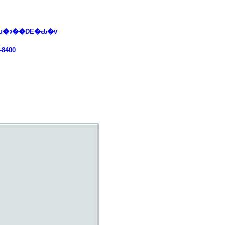
�Ă���܂��I�@�u�ɂ��DE�Ԃ�v
400