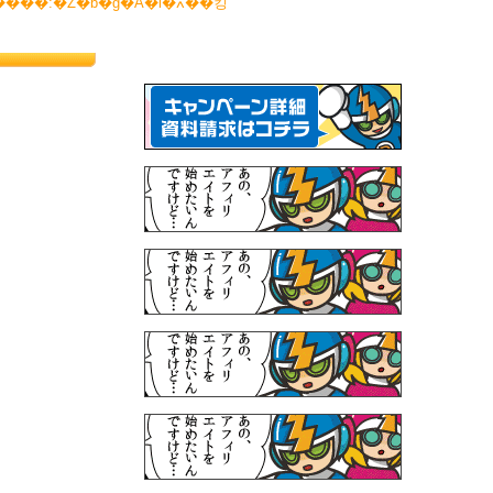
�H�ו��E�h�����N:�����:�Z�b�g�A�l�ߍ��킹