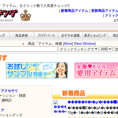
「アイテム」をクリック数で人気度チェック!!
|
新着商品アイテム
|
更新商品アイテ
|
クリッ
お
商品「アイテム」検索 [
More
] [
New Window
]
・アクセサリ
ァッション・雑貨
グ
,
腕時計
���̓��M�t�g/�I���΃
�I���΃Z�b�gA�y���̓�
リア
ーショングッズ