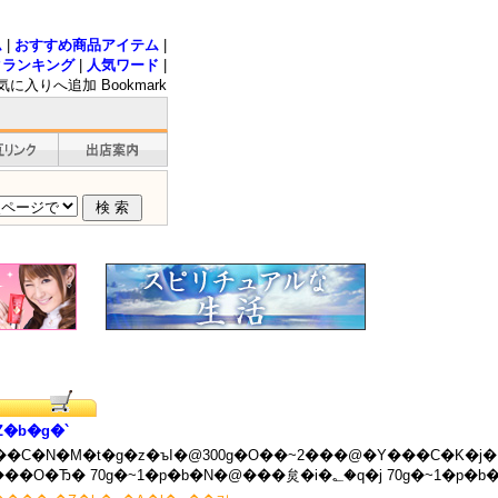
ム
|
おすすめ商品アイテム
|
クランキング
|
人気ワード
|
気に入りへ追加 Bookmark
Z�b�g�`
�C�N�M�t�g�z�ъI�@300g�O��~2���@�Y���C�K�j�@4
70g�~1�p�b�N�@���̎q���O�Ђ� 70g�~1�p�b�N�@���炱�i�؂�q�j 70g�~1�