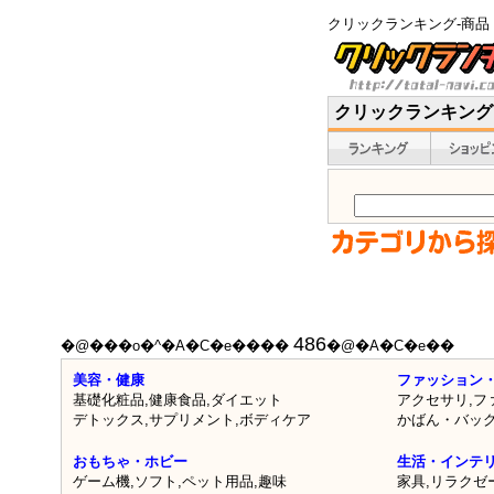
クリックランキング-商品
クリックランキング
486
�@���o�^�A�C�e����
�@�A�C�e��
美容・健康
ファッション
基礎化粧品
,
健康食品
,
ダイエット
アクセサリ
,
フ
デトックス
,
サプリメント
,
ボディケア
かばん・バッ
おもちゃ・ホビー
生活・インテ
ゲーム機
,
ソフト
,
ペット用品
,
趣味
家具
,
リラクゼ