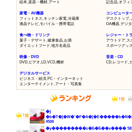
絵本
,
楽器・機材
,
アート
記念品
,
オフィ
家電・AV機器
コンピュータ
フィットネス
,
キッチン家電
,
冷蔵庫
デスクトップ
,
液晶テレビ
,
モバイル・携帯電話
OA機器
,
デジタ
食べ物・ドリンク
レジャー・ト
菓子・デザート
,
健康食品
,
お酒
アウトドア
,
ス
ダイエットフード
,
地方名産品
スポーツグッ
映像・DVD
音楽・CD
DVD
,
ビデオ
,
LD
,
VCD
,
機材
CD
,
レコード
,
デジタルサービス
ビジネス・経済
,
PC・インターネット
エンターテイメント
,
アート・写真集
�}
�b�T�[�W�`�F�A�[�E�����b�N�
4500
�y���������z�Ƃ�Ƃ��x���� 582