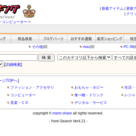
|
新着アイテム
|
更新
|
クリ
>
コンピューター
>
その他
(0)
mac
(0)
PC-98
(
[
詳細検索
]
ージTOPへ
]
ファッション・アクセサリ
おもちゃ・ホビー
生活・
コンピューター
食べ物・ドリンク
レジャ
音楽・ＣＤ
デジタル・サービス
copyright ©
mami share
all rights reserved.
- Yomi-Search Ver4.21 -