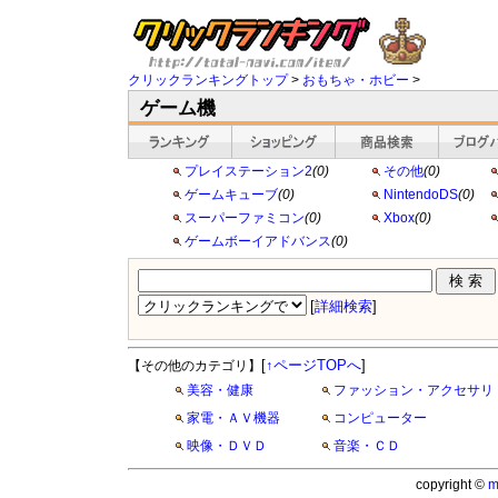
クリックランキングトップ
>
おもちゃ・ホビー
>
ゲーム機
プレイステーション2
(0)
その他
(0)
ゲームキューブ
(0)
NintendoDS
(0)
スーパーファミコン
(0)
Xbox
(0)
ゲームボーイアドバンス
(0)
[
詳細検索
]
[
↑ページTOPへ
]
【その他のカテゴリ】
美容・健康
ファッション・アクセサリ
家電・ＡＶ機器
コンピューター
映像・ＤＶＤ
音楽・ＣＤ
copyright ©
m