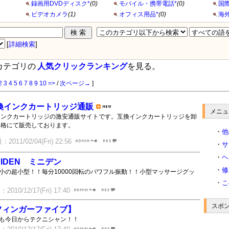
録画用DVDディスク*
(0)
モバイル・携帯電話*
(0)
国
ビデオカメラ
(1)
オフィス用品*
(0)
海
[
詳細検索
]
カテゴリの
人気クリックランキング
を見る。
2
3
4
5
6
7
8
9
10
=>
/
次ページ→
]
換インクカートリッジ通販
メニュ
インクカートリッジの激安通販サイトです。互換インクカートリッジを卸
価格にて販売しております。
・
他
2011/02/04(Fri) 22:56
・
サ
・
ヘ
NIDEN ミニデン
・
修
小の超小型！！毎分10000回転のパワフル振動！！小型マッサージグッ
・
こ
010/12/17(Fri) 17:40
スポ
フィンガーファイブ】
も今日からテクニシャン！！