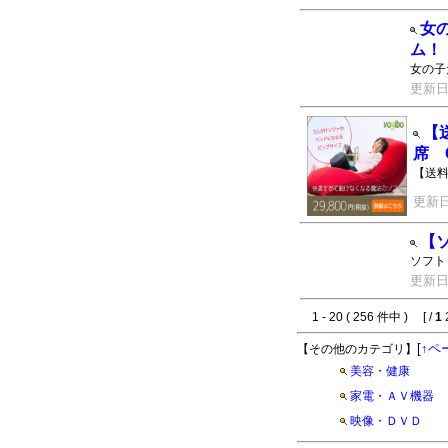
女
ム！
女の子
更新日：2
【
席 C
【送料
更新日：
【
ソフト
更新日：2
1 - 20 ( 256 件中 ) [ /
1
[
↑ペ
【その他のカテゴリ】
美容・健康
家電・ＡＶ機器
映像・ＤＶＤ