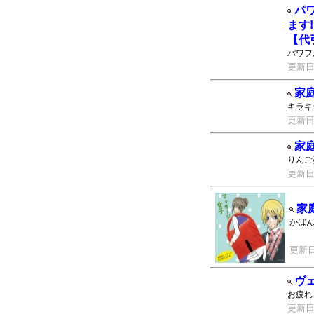
パ
ます
【代
パワフ
更新日：2
家
キラキ
更新日：2
家
りんご
更新日：2
家
かば
更新日：
ヴ
お疲れ
更新日：2