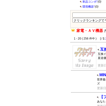
単品コンポ*
(0)
環境機器*
(0)
家電・ＡＶ機器
1 - 20 ( 256 件中 ) [ /
1
互
互換
直送
更新日：
MI
世界最
ズ
更新日：2
【
あなた