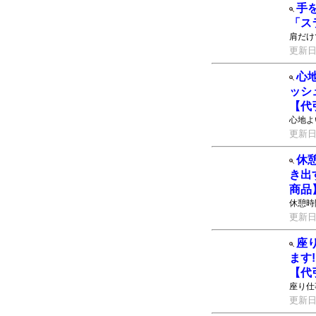
手
「ス
肩だけ
更新日：2
心
ッシ
【代
心地よ
更新日：2
休
き出
商品
休憩時
更新日：2
座
ます
【代
座り仕
更新日：2