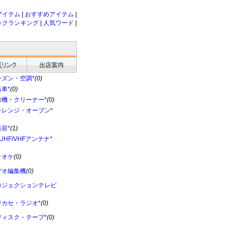
アイテム
|
おすすめアイテム
|
ックランキング
|
人気ワード
|
ーズン・空調*
(0)
車*
(0)
除機・クリーナー*
(0)
子レンジ・オーブン*
容*
(1)
/UHF/VHFアンテナ*
ラオケ
(0)
デオ編集機
(0)
ロジェクションテレビ
ジカセ・ラジオ*
(0)
ディスク・テープ*
(0)