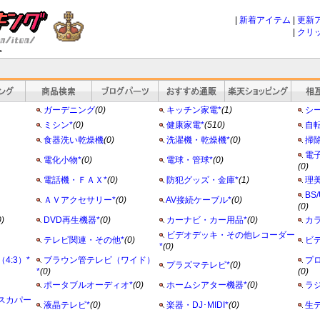
|
新着アイテム
|
更新
|
クリ
>
ガーデニング
(0)
キッチン家電*
(1)
シ
ミシン*
(0)
健康家電*
(510)
自転
食器洗い乾燥機
(0)
洗濯機・乾燥機*
(0)
掃
電
電化小物*
(0)
電球・管球*
(0)
(0)
電話機・ＦＡＸ*
(0)
防犯グッズ・金庫*
(1)
理美
BS
ＡＶアクセサリー*
(0)
AV接続ケーブル*
(0)
(0)
0)
DVD再生機器*
(0)
カーナビ・カー用品*
(0)
カ
ビデオデッキ・その他レコーダー
テレビ関連・その他*
(0)
ビ
*
(0)
4:3）*
ブラウン管テレビ（ワイド）
プ
プラズマテレビ*
(0)
*
(0)
(0)
ポータブルオーディオ*
(0)
ホームシアター機器*
(0)
ラ
スカパー
液晶テレビ*
(0)
楽器・DJ･MIDI*
(0)
生