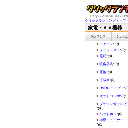
クリックランキングトップ
家電・ＡＶ機器
エアコン*
(0)
フィットネス*
(0)
照明*
(0)
暖房器具*
(0)
電池*
(0)
冷蔵庫*
(0)
DVDレコーダー*
(
セットコンポ*
(0)
ブラウン管テレビ（
(0)
ヘッドホン*
(0)
衛星チューナー・
*
(0)