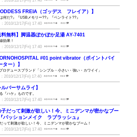
010/12/17(Fri) 17:40
ODDESS FREIA（ゴッデス フレイア）】
は何だ?』『USBメモリー??』『ペンライト??』
010/12/17(Fri) 17:40
料無料】脚温器ぽかぽか足湯 AY-7401
線効果！
010/12/17(Fri) 17:40
ORNOHOSPITAL #01 point vibrator（ポイントバイ
ーター）】
プロデュースブランド「シンプル・小さい・強い・カワイイ」
010/12/17(Fri) 17:40
シルバーサムライ】
る『ハケ』ものです。
010/12/17(Fri) 17:40
の子だって刺激が欲しい！今、ミニデンマが密かなブー
『パッションメイク ラブラッシュ』
だって刺激が欲しい！今、ミニデンマが密かなブーム！
010/12/17(Fri) 17:40