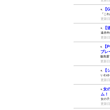
更新日：2
【G
『これ
更新日：2
【送
遠赤外
更新日：2
【P
ブレ
飯島愛
更新日：2
【
いわゆ
更新日：2
女
ム！
女の子
更新日：2