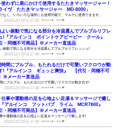
を使わずに肩にかけて使用するたたきマッサージャー！
ライヴ たたきマッサージャー MD-8000」
でなく、いろいろな場所にも使用可能で、マルチに使用できます。
010/12/17(Fri) 17:40
地よい振動で気になる部分を冷温選んでブルブルリフレ
ュ!『アルインコ ポイントケアビービー クール』
引・同梱不可商品】※メーカー直送品
い振動で気になる部分を冷温選んでブルブルリフレッシュ!
010/12/17(Fri) 17:40
憩時間にブルブル、もたれるだけで可愛いフクロウが動
す!『アルインコ ギュッと爽快』 【代引・同梱不可
】※メーカー直送品
間にブルブル、もたれるだけで可愛いフクロウが動き出す!
010/12/17(Fri) 17:40
り仕事や運動後の足を心地よい足湯＆マッサージで癒し
!『アルインコ フットバブ ライム MCR7800』
引・同梱不可商品】※メーカー直送品
事や運動後の足を心地よい足湯＆マッサージで癒します!
010/12/17(Fri) 17:40