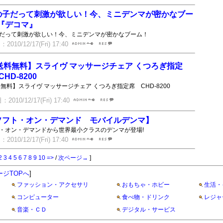
の子だって刺激が欲しい！今、ミニデンマが密かなブー
『デコマ』
だって刺激が欲しい！今、ミニデンマが密かなブーム！
010/12/17(Fri) 17:40
送料無料】スライヴ マッサージチェア くつろぎ指定
HD-8200
無料】スライヴ マッサージチェア くつろぎ指定席 CHD-8200
2010/12/17(Fri) 17:40
ソフト・オン・デマンド モバイルデンマ】
・オン・デマンドから世界最小クラスのデンマが登場!
010/12/17(Fri) 17:40
2
3
4
5
6
7
8
9
10
=>
/
次ページ→
]
ージTOPへ
]
ファッション・アクセサリ
おもちゃ・ホビー
生活・
コンピューター
食べ物・ドリンク
レジャ
音楽・ＣＤ
デジタル・サービス