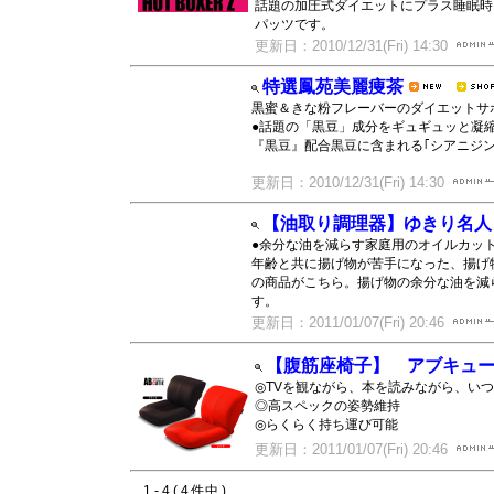
話題の加圧式ダイエットにプラス睡眠時
パッツです。
更新日：2010/12/31(Fri) 14:30
特選鳳苑美麗痩茶
黒蜜＆きな粉フレーバーのダイエット
●話題の「黒豆」成分をギュギュッと凝
『黒豆』配合黒豆に含まれる｢シアニジン
更新日：2010/12/31(Fri) 14:30
【油取り調理器】ゆきり名人
●余分な油を減らす家庭用のオイルカッ
年齢と共に揚げ物が苦手になった、揚げ
の商品がこちら。揚げ物の余分な油を減
す。
更新日：2011/01/07(Fri) 20:46
【腹筋座椅子】 アブキュー
◎TVを観ながら、本を読みながら、い
◎高スペックの姿勢維持
◎らくらく持ち運び可能
更新日：2011/01/07(Fri) 20:46
1 - 4 ( 4 件中 )