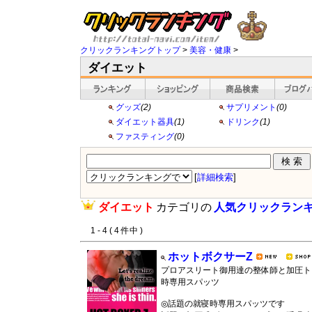
クリックランキングトップ
>
美容・健康
>
ダイエット
グッズ
(2)
サプリメント
(0)
ダイエット器具
(1)
ドリンク
(1)
ファスティング
(0)
[
詳細検索
]
ダイエット
カテゴリの
人気クリックラン
1 - 4 ( 4 件中 )
ホットボクサーZ
プロアスリート御用達の整体師と加圧ト
時専用スパッツ
◎話題の就寝時専用スパッツです