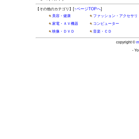
[
↑ページTOPへ
]
【その他のカテゴリ】
美容・健康
ファッション・アクセサリ
家電・ＡＶ機器
コンピューター
映像・ＤＶＤ
音楽・ＣＤ
copyright ©
m
- Yo