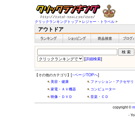
クリックランキングトップ
>
レジャー・トラベル
>
アウトドア
[
詳細検索
]
[
↑ページTOPへ
]
【その他のカテゴリ】
美容・健康
ファッション・アクセサリ
家電・ＡＶ機器
コンピューター
映像・ＤＶＤ
音楽・ＣＤ
copyright ©
m
- Yo