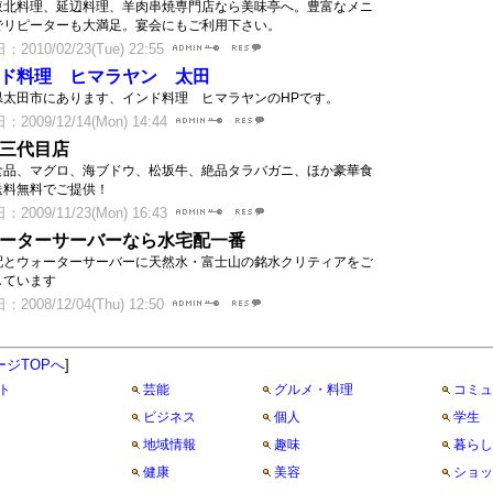
東北料理、延辺料理、羊肉串焼専門店なら美味亭へ。豊富なメニ
でリピーターも大満足。宴会にもご利用下さい。
2010/02/23(Tue) 22:55
ド料理 ヒマラヤン 太田
県太田市にあります、インド料理 ヒマラヤンのHPです。
2009/12/14(Mon) 14:44
三代目店
食品、マグロ、海ブドウ、松坂牛、絶品タラバガニ、ほか豪華食
送料無料でご提供！
2009/11/23(Mon) 16:43
ーターサーバーなら水宅配一番
配とウォーターサーバーに天然水・富士山の銘水クリティアをご
しています
2008/12/04(Thu) 12:50
ージTOPへ
]
ト
芸能
グルメ・料理
コミュ
ビジネス
個人
学生
地域情報
趣味
暮らし
健康
美容
ショッ