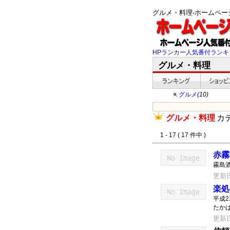
グルメ・料理-ホームペ
HPランカー人気番付ランキ
グルメ・料理
グルメ
(10)
グルメ・料理
カ
1 - 17 ( 17 件中 )
赤霧
霧島
更新日：
楽処
平成
たか
更新日：