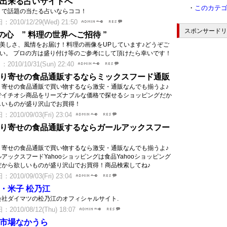
出来る占いサイトへ
・
このカテ
ミで話題の当たる占いならココ！
2010/12/29(Wed) 21:50
スポンサードリ
の心 ” 料理の世界へご招待 ”
美しさ、風情をお届け！料理の画像をUPしています♪どうぞご
い。 プロの方は盛り付け等のご参考にして頂けたら幸いです！
2010/10/31(Sun) 22:40
り寄せの食品通販するならミックスフード通販
り寄せの食品通販で買い物するなら激安・通販なんでも揃うよ♪
でイチオシ商品をリーズナブルな価格で探せるショッピングだか
しいものが盛り沢山でお買得！
2010/09/03(Fri) 23:04
り寄せの食品通販するならガールアックスフー
り寄せの食品通販で買い物するなら激安・通販なんでも揃うよ♪
アックスフードYahooショッピングは食品Yahooショッピング
だから欲しいものが盛り沢山でお買得！商品検索してね♪
2010/09/03(Fri) 23:04
・米子 松乃江
会社ダイマツの松乃江のオフィシャルサイト.
2010/08/12(Thu) 18:07
市場なかうら