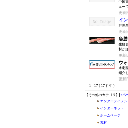
中国
ュー
更新日：
イン
群馬
更新日：
魚勝
生鮮
材が
更新日：
ウォ
水宅
紹介
更新日：
1 - 17 ( 17 件中 )
[
↑ペ
【その他のカテゴリ】
エンターテイメン
インターネット
ホームページ
素材