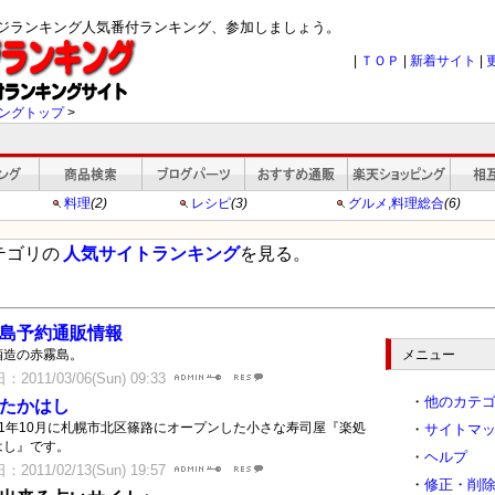
ージランキング人気番付ランキング、参加しましょう。
|
ＴＯＰ
|
新着サイト
|
ングトップ
>
料理
(2)
レシピ
(3)
グルメ,料理総合
(6)
テゴリの
人気サイトランキング
を見る。
島予約通販情報
酒造の赤霧島。
メニュー
2011/03/06(Sun) 09:33
・
他のカテ
たかはし
21年10月に札幌市北区篠路にオープンした小さな寿司屋『楽処
・
サイトマ
はし』です。
・
ヘルプ
2011/02/13(Sun) 19:57
・
修正・削