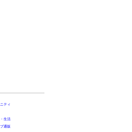
ニティ
・生活
プ通販