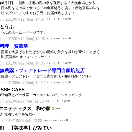
0年6月7日 ... 山陰・境港の海の幸を直販する「大漁市場なかう
！日本海をその場で食べる「御食事処弓ヶ浜」！産地直送の味を
ッピングページですぐお手元にお届け致します！
2010/07/12(Mon) 14:07
とうふ
とうふのホームーページです。
2010/07/12(Mon) 14:06
料理 賀露幸
県賀露で水揚げされたばかりの新鮮な魚介を板前が豪快にさばく
料理 賀露幸のオフィシャルサイト
2010/07/12(Mon) 14:06
無農薬・フェアトレード専門自家焙煎店
農薬・フェアトレード専門自家焙煎店 - 3po cafe .home -
2010/06/07(Mon) 19:12
SSE CAFE
の豆知識とバー検索、カクテルレシピ、ショッピング
2010/04/27(Tue) 21:16
エステティクス 和や家
さ ”心地いい” を皆様へ
015/10/31(Sat) 20:23
町 【美味亭】びみてい