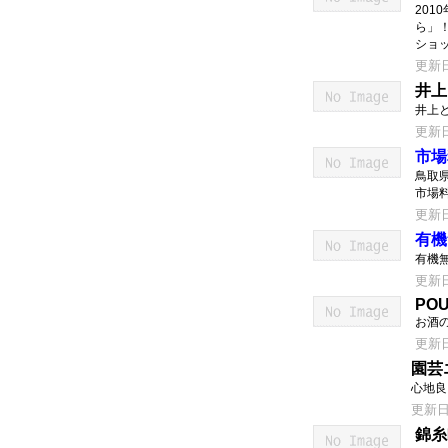
201
ら」
ショ
更新日：
井上
井上
更新日：
市場
鳥取
市場
更新日：
有機
有機無
更新日：
POU
お酒
更新日：
園芸
心地良
更新日：2
錦糸