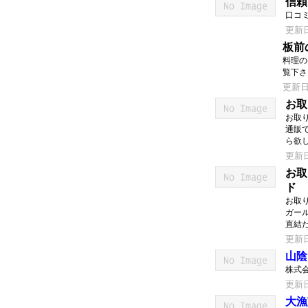
信頼
口コ
更新日：
板前
料理の
覧下さ
更新日：
お取
お取
通販
ら欲
更新日：
お取
ド
お取
ガール
直結
更新日：
山陰
株式
更新日：
大漁