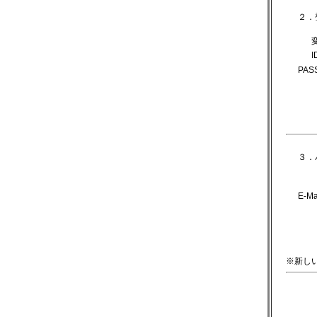
２．
I
PASS
３．
E-Mai
※新し