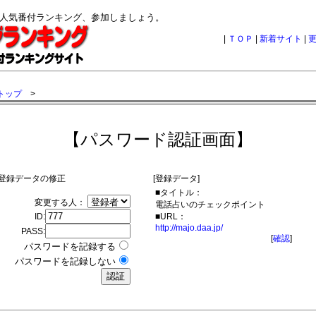
グ人気番付ランキング、参加しましょう。
|
ＴＯＰ
|
新着サイト
|
トップ
>
【パスワード認証画面】
登録データの修正
[登録データ]
■タイトル：
変更する人：
電話占いのチェックポイント
ID:
■URL：
http://majo.daa.jp/
PASS:
[
確認
]
パスワードを記録する
パスワードを記録しない