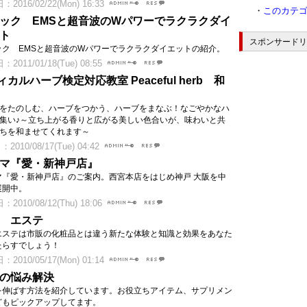
2016/02/22(Mon) 16:33
・
このカテ
ック EMSと超音波のWパワーでラクラクダイ
ト
スポンサードリ
ック EMSと超音波のWパワーでラクラクダイエットの紹介。
2011/01/18(Tue) 08:55
カルハーブ検定対応教室 Peaceful herb 和
をたのしむ、ハーブをつかう、ハーブをまなぶ！なごやかなハ
集い♪～立ち上がる香りと広がる美しい色合いが、味わいと共
ちを和ませてくれます～
2010/08/17(Tue) 04:42
マ『愛・新神戸店』
マ『愛・新神戸店』のご案内。西宮本店をはじめ神戸 大阪を中
展開中。
2010/08/12(Thu) 18:06
 エステ
エステは市販の化粧品とは違う新たな体験と知識と効果をあなた
たらすでしょう！
2010/05/17(Mon) 01:14
の悩み解決
を伸ばす方法を紹介しています。お役立ちアイテム、サプリメン
どもピックアップしてます。