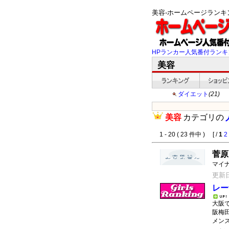
美容-ホームページラン
HPランカー人気番付ランキ
美容
ダイエット
(21)
美容
カテゴリの
1 - 20 ( 23 件中 ) [ /
1
2
菅原
マイ
更新日：
レー
大阪
阪梅
メン