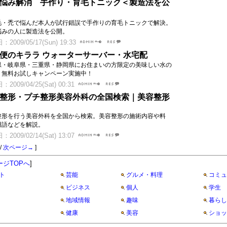
悩み解消 手作り・育毛トニック＜製造法を公
毛・禿で悩んだ本人が試行錯誤で手作りの育毛トニックで解決。
悩みの人に製造法を公開。
2009/05/17(Sun) 19:33
便のキララ ウォーターサーバー・水宅配
県・岐阜県・三重県・静岡県にお住まいの方限定の美味しい水の
。無料お試しキャンペーン実施中！
2009/04/25(Sat) 00:31
整形・プチ整形美容外科の全国検索｜美容整形
整形を行う美容外科を全国から検索。美容整形の施術内容や料
用語などを解説。
2009/02/14(Sat) 13:07
/
次ページ→
]
ージTOPへ
]
ト
芸能
グルメ・料理
コミュ
ビジネス
個人
学生
地域情報
趣味
暮らし
健康
美容
ショッ