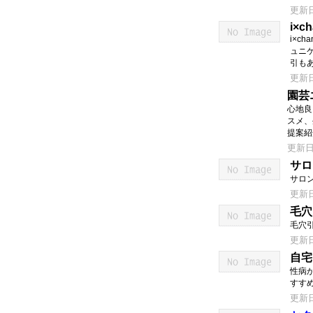
更新日：
i×c
i×c
ュニ
引も
更新日：
園芸
心地良
スメ、
提案紹
更新日：
サロ
サロ
更新日：
毛穴
毛穴
更新日：
自宅
性病
すす
更新日：