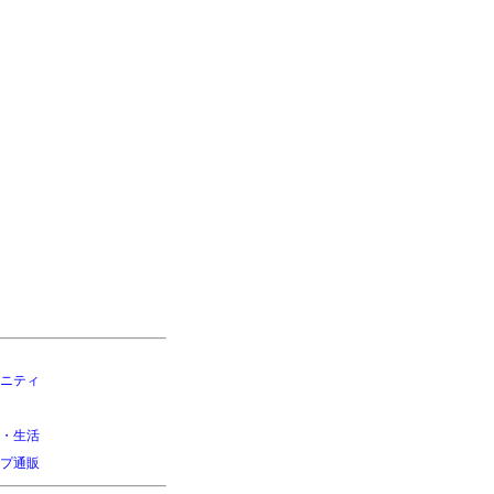
ニティ
・生活
プ通販