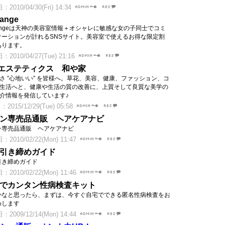
2010/04/30(Fri) 14:34
hange
hangeは天神の美容室情報＋オシャレに敏感な女の子同士でコミ
ケーションが計れるSNSサイト。美容室で使えるお得な限定割
あります。
2010/04/27(Tue) 21:16
エステティクス 和や家
さ ”心地いい” を皆様へ。草花、美容、健康、ファッション、コ
生活へと、健康や生活の質の改善に、上質そして良質な美学の
介情報を発信しています♪
2015/12/29(Tue) 05:58
ン専売品通販 ヘアケアナビ
ン専売品通販 ヘアケアナビ
2010/02/22(Mon) 11:47
引き締めガイド
引き締めガイド
2010/02/22(Mon) 11:46
でカンタン性病検査キット
かなと思ったら、まずは、今すぐ自宅でできる匿名性病検査をお
めします
2009/12/14(Mon) 14:44