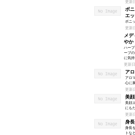
更新日：
ボニ
エッ
ボニ
更新日：
メディ
やか
ハーブ
ーブの
に気持
更新日：
アロ
アロ
心に
更新日：
美顔
美顔
にも
更新日：
身長
身長
トな