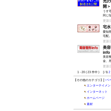
禿の
開＞
うす
同じ
更新日：
宅水
愛知
宅配
更新日：
美容
info
美容
金、
更新日：
1 - 20 ( 23 件中 ) [ /
1
2
[
↑ペ
【その他のカテゴリ】
エンターテイメン
インターネット
ホームページ
素材