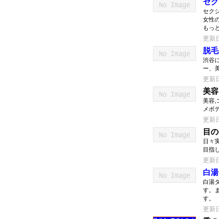
セク
セク
女性
もっ
更新日：
脱毛
渋谷
ー、
更新日：
美容
美容
メボデ
更新日：
目の
日々
目指
更新日：
白湯
白湯
す。
す。
更新日：