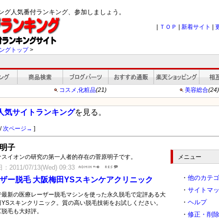
キング人気番付ランキング、参加しましょう。
|
ＴＯＰ
|
新着サイト
|
ングトップ
>
コスメ,化粧品
(21)
美容総合
(24)
人気サイトランキング
を見る。
/
次ページ→
]
明子
ナスイオンの研究の第一人者的存在の菅原明子です。
メニュー
2011/07/13(Wed) 09:33
・
他のカテ
ザー脱毛 大阪梅田YSスキンケアクリニック
・
サイトマ
で最新の医療レーザー脱毛マシンを使った永久脱毛で定評ある大
・
ヘルプ
田YSスキンクリニック。質の高い脱毛技術をお試しください。
ズ脱毛も大好評。
・
修正・削