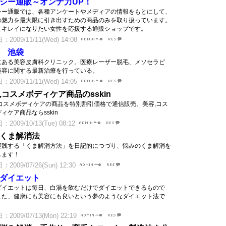
シー通販～オンナ力UP！
シー通販では、各種アンケートやメディアの情報をもとにして、
の魅力を最大限に引き出すための商品のみを取り扱っています。
とキレイになりたい女性を応援する通販ショップです。
2009/11/11(Wed) 14:08
 池袋
にある美容皮膚科クリニック。医療レーザー脱毛、メソセラピ
美容に関する最新治療を行っている。
2009/11/11(Wed) 14:05
,コスメボディケア商品のsskin
,コスメボディケアの商品を特別割引価格で通信販売。美容,コス
ィケア商品ならsskin
2009/10/13(Tue) 08:12
くま解消法
実践する「くま解消方法」を日記的につづり、悩みのくま解消を
します！
2009/07/26(Sun) 12:30
ダイエット
ダイエットは毎日、白湯を飲むだけでダイエットできるもので
また、健康にも美容にも良いという夢のようなダイエット法で
2009/07/13(Mon) 22:19