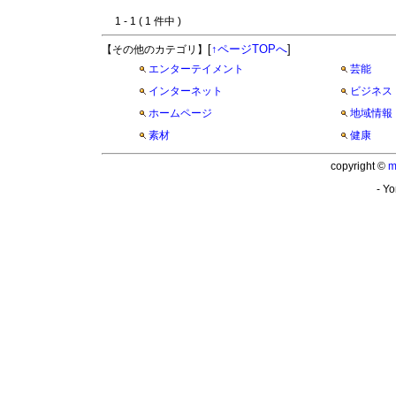
1 - 1 ( 1 件中 )
[
↑ページTOPへ
]
【その他のカテゴリ】
エンターテイメント
芸能
インターネット
ビジネス
ホームページ
地域情報
素材
健康
copyright ©
m
- Yo