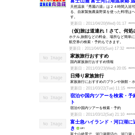
富士山麓 富士河口湖温泉郷 
天然温泉『秀麗の湯』は２４時間入浴
る、自家製無農薬野菜を使った料理は
す。
更新日：2011/04/20(Wed) 01:17
（仮)旅は道連れ！さて、何処に
ホテル,旅館などの料金、場所など簡単
航空券の検索・予約もできます。
更新日：2011/04/03(Sun) 17:32
家族旅行おすすめ
国内家族旅行おすすめ情報
更新日：2011/03/23(Wed) 20:05
日帰り家族旅行
家族旅行におすすめのプランや旅館・
更新日：2011/03/22(Tue) 11:15
宿泊や国内ツアーを検索・予
ト
宿泊や国内ツアーを検索・予約
更新日：2011/03/12(Sat) 21:10
富士急ハイランド・河口湖に
き
富士山絶景で、河口湖周辺の、河口湖