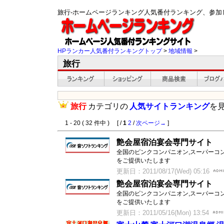
旅行-ホームページランキング人気番付ランキング、参加
HPランカー人気番付ランキングトップ
>
地域情報
>
旅行
旅行
カテゴリの
人気サイトランキング
を
1 - 20 ( 32 件中 ) [ /
1
2
/
次ページ→
]
艶会屋宿泊宴会専門サイト
全国のピンクコンパニオン,スーパーコ
をご提供いたします
更新日：2011/08/17(Wed) 05:16
艶会屋宿泊宴会専門サイト
全国のピンクコンパニオン,スーパーコ
をご提供いたします
更新日：2011/05/16(Mon) 13:54