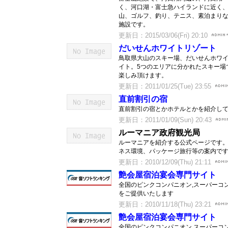
く、河口湖・富士急ハイランドに近く
山、ゴルフ、釣り、テニス、素泊まり
施設です。
更新日：2015/03/06(Fri) 20:10
だいせんホワイトリゾート
鳥取県大山のスキー場、だいせんホワ
イト。5つのエリアに分かれたスキー場
楽しみ頂けます。
更新日：2011/01/25(Tue) 23:55
直前割引の宿
直前割引の宿とかホテルとかを紹介し
更新日：2011/01/09(Sun) 20:43
ルーマニア政府観光局
ルーマニアを紹介する公式ページです
ネス環境、パッケージ旅行等の案内で
更新日：2010/12/09(Thu) 21:11
艶会屋宿泊宴会専門サイト
全国のピンクコンパニオン,スーパーコ
をご提供いたします
更新日：2010/11/18(Thu) 23:21
艶会屋宿泊宴会専門サイト
全国のピンクコンパニオン,スーパーコ