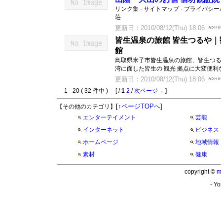
リンク集 · サイトマップ · プライバシ
荘.
更新日：2010/08/12(Thu) 18:06
皆生温泉の旅館 皆生つるや｜
館
鳥取県米子市皆生温泉の旅館、皆生つる
湾に面した皆生の 観光 拠点に大変便利
更新日：2010/08/12(Thu) 18:06
1 - 20 ( 32 件中 ) [ /
1
2
/
次ページ→
]
[
↑ページTOPへ
]
【その他のカテゴリ】
エンターテイメント
芸能
インターネット
ビジネス
ホームページ
地域情報
素材
健康
copyright ©
m
- Yo