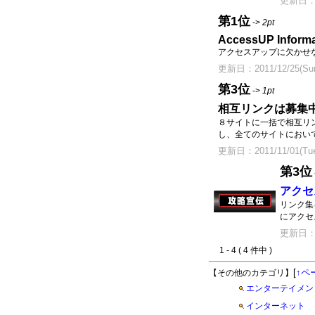
更新日：20
第1位
->
2pt
AccessUP Informa
アクセスアップに欠かせ
更新日：2011/12/25(Sun
第3位
->
1pt
相互リンクは募集
８サイトに一括で相互リ
し、全てのサイトにおいて
更新日：2011/11/01(Tue
第3位
アクセ
リンク集
にアクセ
更新日：20
1 - 4 ( 4 件中 )
[
↑ペ
【その他のカテゴリ】
エンターテイメン
インターネット