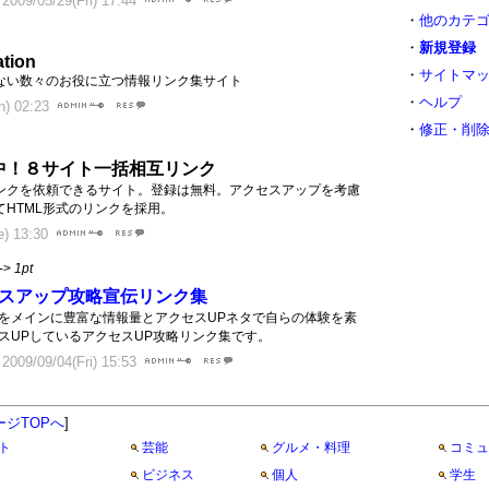
09/05/29(Fri) 17:44
・
他のカテ
・
新規登録
tion
・
サイトマ
ない数々のお役に立つ情報リンク集サイト
・
ヘルプ
) 02:23
・
修正・削
中！８サイト一括相互リンク
ンクを依頼できるサイト。登録は無料。アクセスアップを考慮
HTML形式のリンクを採用。
) 13:30
->
1pt
スアップ攻略宣伝リンク集
をメインに豊富な情報量とアクセスUPネタで自らの体験を素
スUPしているアクセスUP攻略リンク集です。
09/09/04(Fri) 15:53
ージTOPへ
]
ト
芸能
グルメ・料理
コミュ
ビジネス
個人
学生