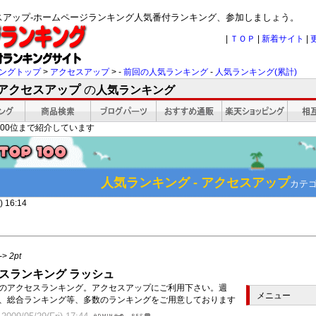
セスアップ-ホームページランキング人気番付ランキング、参加しましょう。
|
ＴＯＰ
|
新着サイト
|
ングトップ
>
アクセスアップ
> -
前回の人気ランキング
-
人気ランキング(累計)
 アクセスアップ
の
人気ランキング
00位まで紹介しています
人気ランキング - アクセスアップ
カテ
 16:14
->
2pt
スランキング ラッシュ
のアクセスランキング。アクセスアップにご利用下さい。週
メニュー
、総合ランキング等、多数のランキングをご用意しております