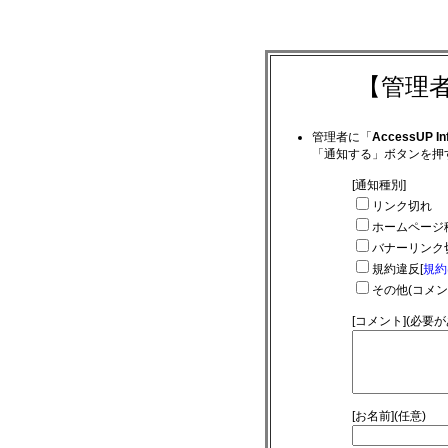
【管理
管理者に「
AccessUP In
「通知する」ボタンを押
[通知種別]
リンク切れ
ホームページ
バナーリンク
規約違反[
規約
その他(コメ
[コメント](必要
[お名前](任意)