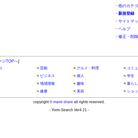
・
他のカテ
・
新規登録
・
サイトマ
・
ヘルプ
・
修正・削
ージTOPへ
]
ト
芸能
グルメ・料理
コミュ
ビジネス
個人
学生
地域情報
趣味
暮らし
健康
美容
ショッ
copyright ©
mami share
all rights reserved.
- Yomi-Search Ver4.21 -