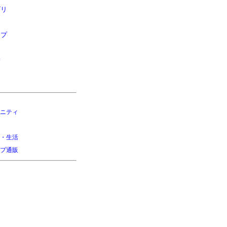
ゴリ
ップ
除
ニティ
・生活
プ通販