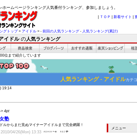
ドル-ホームページランキング人気番付ランキング、参加しましょう。
|
ＴＯＰ
|
新着サイト
|
ングトップ
>
アイドル
> -
前回の人気ランキング
-
人気ランキング(累計)
 アイドル
の
人気ランキング
00位まで紹介しています
人気ランキング - アイドル
カテ
 19:14
->
4pt
女塾
ドルからまだ見ぬマイナーアイドルまで完全網羅！
メニュー
10/04/26(Mon) 13:33