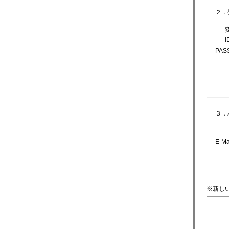
２．
I
PASS
３．
E-Mai
※新し