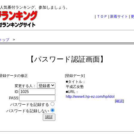
グ人気番付ランキング、参加しましょう。
|
ＴＯＰ
|
新着サイト
|
トップ
>
【パスワード認証画面】
登録データの修正
[登録データ]
■タイトル：
変更する人：
平成乙女塾
ID:
■URL：
http://www4.hp-ez.com/hp/idol
PASS:
[
確認
]
パスワードを記録する
パスワードを記録しない