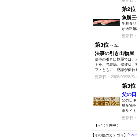
更新日：20
第2位
魚勝三
生鮮食品
が送料無
更新日：20
第3位
->
1pt
法事の引き出物屋
法事の引き出物屋では、
トを、包装紙、挨拶状、
フトともに、感謝が伝わ
更新日：2008/09/28(Sun
第3位
父の日
父の日ギ
農産物を
販サイト
更新日：20
1 - 4 ( 4 件中 )
[
↑ペ
【その他のカテゴリ】