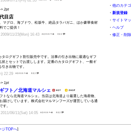
09/07/17(Fri) 02:33
・
他のカテ
->
2pt
・
新規登録
代目店
・
サイトマ
、マグロ、海ブドウ、松坂牛、絶品タラバガニ、ほか豪華食材
・
ヘルプ
料でご提供！
09/11/23(Mon) 16:43
・
修正・削
カタログギフト割引販売中です。法事の引き出物に最適なギフ
礼状とセットでお渡しします。定番のカタログギフト、一般ギ
る引き出物です。
) 22:29
->
1pt
ギフト／北海道マルシェ
フトなら北海道マルシェ。当店は北海道より厳選した海産物、
お届けしています。株式会社マルマンフーズが運営している通
です。
11/06/11(Sat) 14:05
ージTOPへ
]