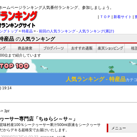
品-ホームページランキング人気番付ランキング、参加しましょう。
|
ＴＯＰ
|
新着サイト
|
ングトップ
>
特産品
> -
前回の人気ランキング
-
人気ランキング(累計)
 特産品
の
人気ランキング
00位まで紹介しています
人気ランキング - 特産品
カテ
 19:14
->
3pt
ヮーサー専門店「ちゅらシ～サ～」
宜味村産100％シークヮーサー果汁500ml原液をシークヮーサ
メニュー
だからデキる超格安でお届けいたします。