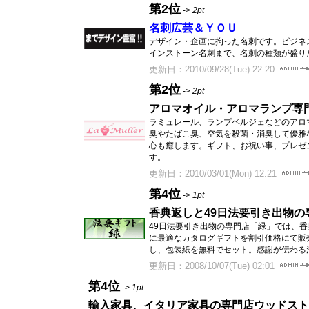
第2位
->
2pt
名刺広芸＆ＹＯＵ
デザイン・企画に拘った名刺です。ビジネ
インストーン名刺まで、名刺の種類が盛り
更新日：2010/09/28(Tue) 22:20
第2位
->
2pt
アロマオイル・アロマランプ専
ラミュレール、ランプベルジェなどのアロ
臭やたばこ臭、空気を殺菌・消臭して優雅
心も癒します。ギフト、お祝い事、プレゼ
す。
更新日：2010/03/01(Mon) 12:21
第4位
->
1pt
香典返しと49日法要引き出物の
49日法要引き出物の専門店「緑」では、香
に最適なカタログギフトを割引価格にて販
し、包装紙を無料でセット。感謝が伝わる
更新日：2008/10/07(Tue) 02:01
第4位
->
1pt
輸入家具、イタリア家具の専門店ウッドスト