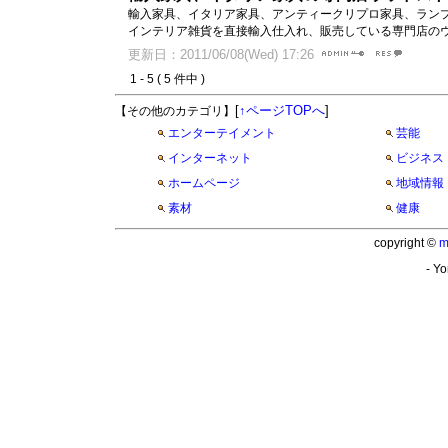
輸入家具、イタリア家具、アンティークリプロ家具、ラン
インテリア雑貨を直接輸入仕入れ、販売している専門店の
更新日：2011/06/08(Wed) 17:26
1 - 5 ( 5 件中 )
[
↑ページTOPへ
]
【その他のカテゴリ】
エンターテイメント
芸能
インターネット
ビジネス
ホームページ
地域情報
素材
健康
copyright ©
m
- Yo