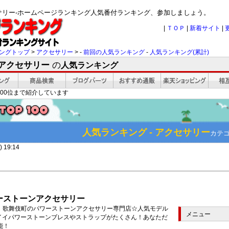
セサリー-ホームページランキング人気番付ランキング、参加しましょう。
|
ＴＯＰ
|
新着サイト
|
ングトップ
>
アクセサリー
> -
前回の人気ランキング
-
人気ランキング(累計)
 アクセサリー
の
人気ランキング
00位まで紹介しています
人気ランキング - アクセサリー
カテ
 19:14
ーストーンアクセサリー
題！歌舞伎町のパワーストーンアクセサリー専門店☆人気モデル
メニュー
ワイイパワーストーンブレスやストラップがたくさん！あなただ
能！