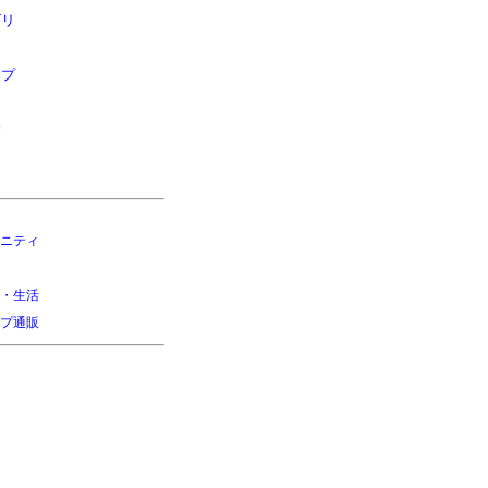
ゴリ
ップ
除
ニティ
・生活
プ通販