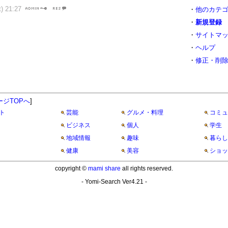
) 21:27
・
他のカテ
・
新規登録
・
サイトマ
・
ヘルプ
・
修正・削
ージTOPへ
]
ト
芸能
グルメ・料理
コミュ
ビジネス
個人
学生
地域情報
趣味
暮らし
健康
美容
ショッ
copyright ©
mami share
all rights reserved.
- Yomi-Search Ver4.21 -