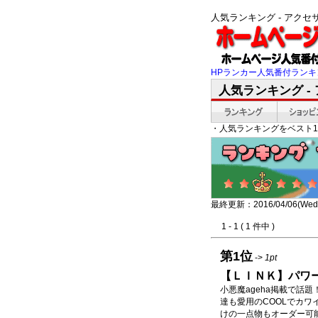
人気ランキング - アク
HPランカー人気番付ランキ
人気ランキング -
・人気ランキングをベスト1
最終更新：2016/04/06(Wed)
1 - 1 ( 1 件中 )
第1位
->
1pt
【ＬＩＮＫ】パワ
小悪魔ageha掲載で話
達も愛用のCOOLでカ
けの一点物もオーダー可