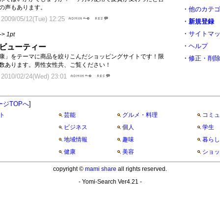
の声もあります。
・
他のカテ
09/05/12(Tue) 12:25
・
新規登録
・
サイトマ
->
1pt
・
ヘルプ
ビューティー
康」をテーマに商品を絞りこんだショッピングサイトです！限
・
修正・削
数あります。男性女性共、ご覧ください！
10/02/24(Wed) 23:01
ージTOPへ
]
ト
芸能
グルメ・料理
コミュ
ビジネス
個人
学生
地域情報
趣味
暮らし
健康
美容
ショッ
copyright ©
mami share
all rights reserved.
- Yomi-Search Ver4.21 -