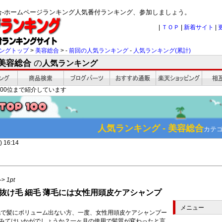
総合-ホームページランキング人気番付ランキング、参加しましょう。
|
ＴＯＰ
|
新着サイト
|
ングトップ
>
美容総合
> -
前回の人気ランキング
-
人気ランキング(累計)
 美容総合
の
人気ランキング
00位まで紹介しています
人気ランキング - 美容総合
カテ
 16:14
->
1pt
抜け毛 細毛 薄毛には女性用頭皮ケアシャンプ
メニュー
毛で髪にボリューム出ない方、一度、女性用頭皮ケアシャンプー
みてはいかがでしょうか？一ヶ月の使用で髪質が変わったと言