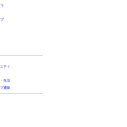
ゴリ
ップ
除
ニティ
・生活
プ通販