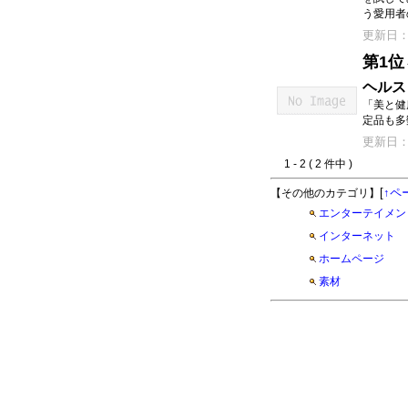
う愛用者
更新日：20
第1位
ヘルス
「美と健
定品も多
更新日：20
1 - 2 ( 2 件中 )
[
↑ペ
【その他のカテゴリ】
エンターテイメン
インターネット
ホームページ
素材