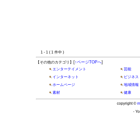
1 - 1 ( 1 件中 )
[
↑ページTOPへ
]
【その他のカテゴリ】
エンターテイメント
芸能
インターネット
ビジネス
ホームページ
地域情報
素材
健康
copyright ©
m
- Yo