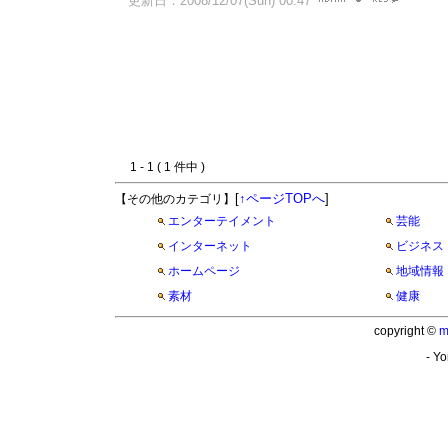
更新日：2008/12/07(Sun) 00:47
1 - 1 ( 1 件中 )
[
↑ページTOPへ
]
【その他のカテゴリ】
エンターテイメント
芸能
インターネット
ビジネス
ホームページ
地域情報
素材
健康
copyright ©
m
- Yo