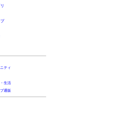
ゴリ
ップ
除
ニティ
・生活
プ通販