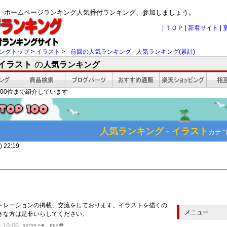
スト-ホームページランキング人気番付ランキング、参加しましょう。
|
ＴＯＰ
|
新着サイト
|
ングトップ
>
イラスト
> -
前回の人気ランキング
-
人気ランキング(累計)
 イラスト
の
人気ランキング
00位まで紹介しています
人気ランキング - イラスト
カテ
 22:19
トレーションの掲載、交流をしております。イラストを描くの
メニュー
きな方は是非いらしてください。
 19:06