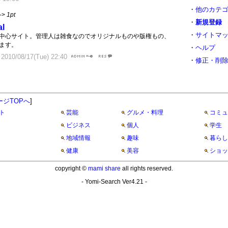
・
他のカテ
->
1pt
・
新規登録
al
・
サイトマ
中心サイト。管理人は雑食なのでオリジナルものや版権もの、
ます。
・
ヘルプ
10/08/17(Tue) 22:40
・
修正・削
ージTOPへ
]
ト
芸能
グルメ・料理
コミュ
ビジネス
個人
学生
地域情報
趣味
暮らし
健康
美容
ショッ
copyright ©
mami share
all rights reserved.
- Yomi-Search Ver4.21 -