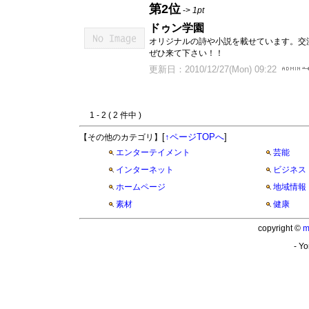
第2位
->
1pt
ドゥン学園
オリジナルの詩や小説を載せています。交
ぜひ来て下さい！！
更新日：2010/12/27(Mon) 09:22
1 - 2 ( 2 件中 )
[
↑ページTOPへ
]
【その他のカテゴリ】
エンターテイメント
芸能
インターネット
ビジネス
ホームページ
地域情報
素材
健康
copyright ©
m
- Yo