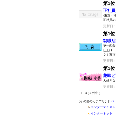
第1位
正社員
-東京・
正社員の
更新日：20
第1位
就職活
第一印象
仕上げ！
０！東京
更新日：20
第1位
趣味と
大好きな
更新日：20
1 - 4 ( 4 件中 )
[
↑ペ
【その他のカテゴリ】
エンターテイメン
インターネット