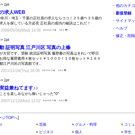
->
1pt
・
他のカテ
の求人WEB
・
新規登録
神奈川・埼玉・千葉の正社員の求人ならココ！２５歳〜３５歳の
・
サイトマ
求人を探している方必見 正社員の成功の秘訣はこれだ！
・
ヘルプ
09/05/06(Wed) 14:06
・
修正・削
->
1pt
動 証明写真 江戸川区 写真の上條
が大切です、受験 就活証明写真 履歴書の写真はきれいで即日
お得な履歴書用４枚セット￥１０００！１０枚セット￥１６０
都江戸川区の写真館です。
11/11/24(Thu) 18:08
->
1pt
実益兼ねてます♪♪
ことを楽しみながら稼いじゃった^0^
07/11/12(Mon) 12:02
ージTOPへ
]
ト
芸能
グルメ・料理
コミュ
ビジネス
個人
学生