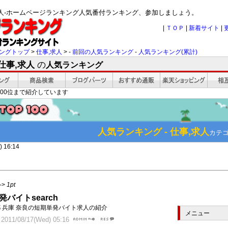
,求人-ホームページランキング人気番付ランキング、参加しましょう。
|
ＴＯＰ
|
新着サイト
|
ングトップ
>
仕事,求人
> -
前回の人気ランキング
-
人気ランキング(累計)
仕事,求人
の
人気ランキング
00位まで紹介しています
人気ランキング - 仕事,求人
カテ
 16:14
->
1pt
発バイトsearch
都 兵庫 奈良の短期単発バイト求人の紹介
メニュー
11/08/17(Wed) 05:16