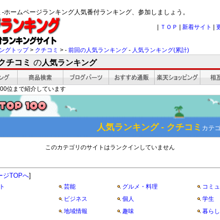
コミ-ホームページランキング人気番付ランキング、参加しましょう。
|
ＴＯＰ
|
新着サイト
|
ングトップ
>
クチコミ
> -
前回の人気ランキング
-
人気ランキング(累計)
 クチコミ
の
人気ランキング
00位まで紹介しています
人気ランキング - クチコミ
カテ
このカテゴリのサイトはランクインしていません
ージTOPへ
]
ト
芸能
グルメ・料理
コミュ
ビジネス
個人
学生
地域情報
趣味
暮らし