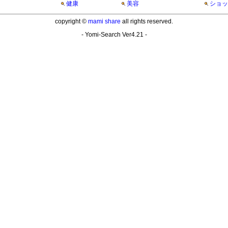
健康
美容
ショッ
copyright ©
mami share
all rights reserved.
- Yomi-Search Ver4.21 -