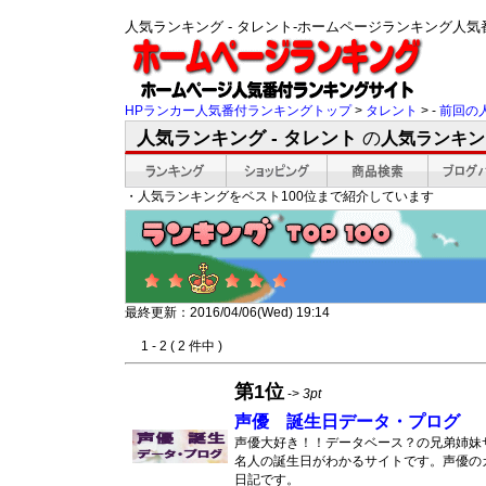
人気ランキング - タレント-ホームページランキング人
HPランカー人気番付ランキングトップ
>
タレント
> -
前回の
人気ランキング - タレント
の
人気ランキン
・人気ランキングをベスト100位まで紹介しています
最終更新：2016/04/06(Wed) 19:14
1 - 2 ( 2 件中 )
第1位
->
3pt
声優 誕生日データ・プログ
声優大好き！！データベース？の兄弟姉妹
名人の誕生日がわかるサイトです。声優の
日記です。