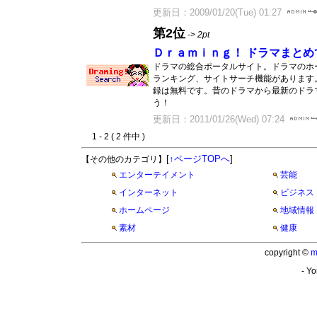
更新日：2009/01/20(Tue) 01:27
第2位
->
2pt
Ｄｒａｍｉｎｇ！ ドラマまとめ
ドラマの総合ポータルサイト。ドラマのホ
ランキング、サイトサーチ機能があります
録は無料です。昔のドラマから最新のドラ
う！
更新日：2011/01/26(Wed) 07:24
1 - 2 ( 2 件中 )
[
↑ページTOPへ
]
【その他のカテゴリ】
エンターテイメント
芸能
インターネット
ビジネス
ホームページ
地域情報
素材
健康
copyright ©
m
- Yo