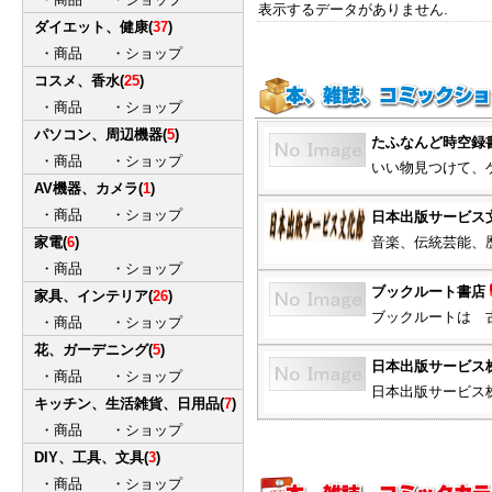
表示するデータがありません.
ダイエット、健康
(
37
)
・
商品
・
ショップ
コスメ、香水
(
25
)
・
商品
・
ショップ
パソコン、周辺機器
(
5
)
たふなんど時空録
・
商品
・
ショップ
いい物見つけて、ゲ
AV機器、カメラ
(
1
)
・
商品
・
ショップ
日本出版サービス
家電
(
6
)
音楽、伝統芸能、歴
・
商品
・
ショップ
ブックルート書店
家具、インテリア
(
26
)
ブックルートは 古
・
商品
・
ショップ
花、ガーデニング
(
5
)
日本出版サービス
・
商品
・
ショップ
日本出版サービス株
キッチン、生活雑貨、日用品
(
7
)
・
商品
・
ショップ
DIY、工具、文具
(
3
)
・
商品
・
ショップ