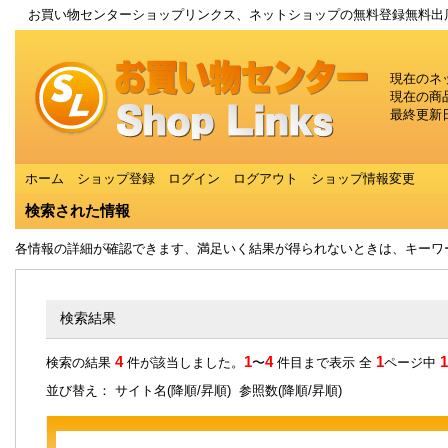
お買い物センターショップリンクス、ネットショップの無料登録無料出
現在のネ
現在の商
最終更新日
ホーム
ショップ登録
ログイン
ログアウト
ショップ情報変更
検索された情報
各情報の詳細が確認できます、満足いく結果が得られないときは、キーワ
検索結果
4
1
4
1
1
検索の結果
件が該当しました。
〜
件目まで表示 全
ページ中
並び替え： サイト名(
降順
/
昇順
) 参照数(
降順
/
昇順
)