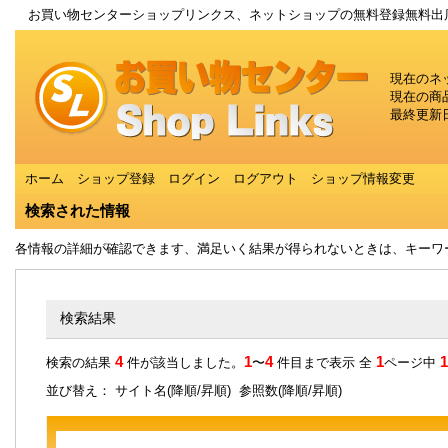
お買い物センターショップリンクス、ネットショップの無料登録無料出
現在のネ
現在の商
最終更新日
ホーム
ショップ登録
ログイン
ログアウト
ショップ情報変更
検索された情報
各情報の詳細が確認できます、満足いく結果が得られないときは、キーワ
検索結果
4
1
4
1
1
検索の結果
件が該当しました。
〜
件目まで表示 全
ページ中
並び替え： サイト名(
降順
/
昇順
) 参照数(
降順
/
昇順
)