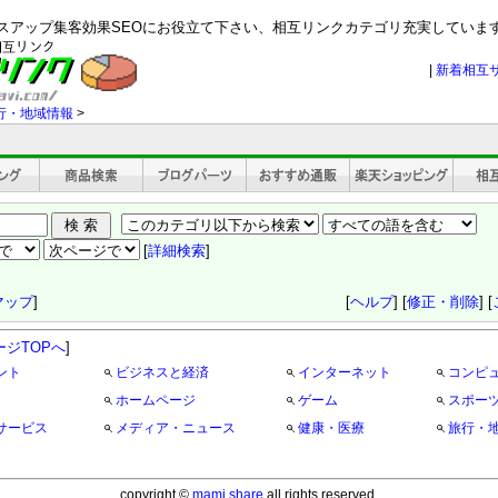
セスアップ集客効果SEOにお役立て下さい、相互リンクカテゴリ充実していま
|
新着相互
行・地域情報
>
[
詳細検索
]
マップ
]
[
ヘルプ
] [
修正・削除
] [
ージTOPへ
]
ント
ビジネスと経済
インターネット
コンピ
ホームページ
ゲーム
スポー
サービス
メディア・ニュース
健康・医療
旅行・
copyright ©
mami share
all rights reserved.