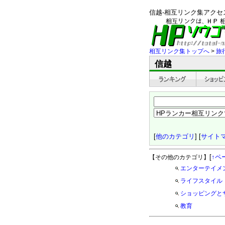
信越-相互リンク集アク
相互リンク集トップへ
>
旅
信越
[
他のカテゴリ
] [
サイト
[
↑ペ
【その他のカテゴリ】
エンターテイメ
ライフスタイル
ショッピングと
教育