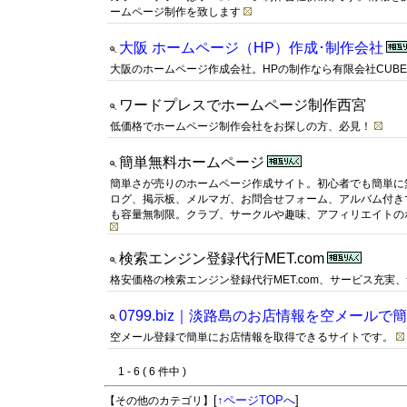
ームページ制作を致します
大阪 ホームページ（HP）作成･制作会社
大阪のホームページ作成会社。HPの制作なら有限会社CUB
ワードプレスでホームページ制作西宮
低価格でホームページ制作会社をお探しの方、必見！
簡単無料ホームページ
簡単さが売りのホームページ作成サイト。初心者でも簡単に
ログ、掲示板、メルマガ、お問合せフォーム、アルバム付き
も容量無制限。クラブ、サークルや趣味、アフィリエイトの
検索エンジン登録代行MET.com
格安価格の検索エンジン登録代行MET.com、サービス充実
0799.biz｜淡路島のお店情報を空メールで
空メール登録で簡単にお店情報を取得できるサイトです。
1 - 6 ( 6 件中 )
[
↑ページTOPへ
]
【その他のカテゴリ】