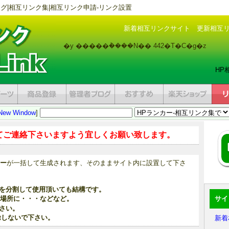
グ|相互リンク集|相互リンク申請-リンク設置
新着相互リンクサイト
更新相互
�y �����݃����N�� 442�T�C�g�z
HP
New Window
]
てご連絡下さいますよう宜しくお願い致します。
ー
が一括して生成されます、そのままサイト内に設置して下さ
を分割して使用頂いても結構です。
場所に・・・などなど。
サイ
さい。
除しないで下さい。
新着