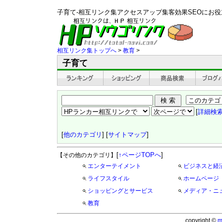
子育て-相互リンク集アクセスアップ集客効果SEOにお
相互リンク集トップへ
>
教育
>
子育て
[
詳細検
[
他のカテゴリ
] [
サイトマップ
]
[
↑ページTOPへ
]
【その他のカテゴリ】
エンターテイメント
ビジネスと経
ライフスタイル
ホームページ
ショッピングとサービス
メディア・ニ
教育
copyright ©
m