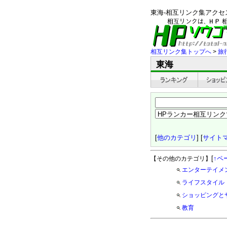
東海-相互リンク集アク
相互リンク集トップへ
>
旅
東海
[
他のカテゴリ
] [
サイト
[
↑ペ
【その他のカテゴリ】
エンターテイメ
ライフスタイル
ショッピングと
教育