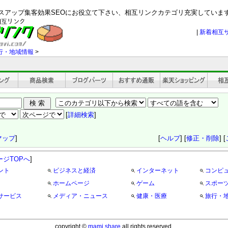
セスアップ集客効果SEOにお役立て下さい、相互リンクカテゴリ充実していま
|
新着相互
行・地域情報
>
[
詳細検索
]
マップ
]
[
ヘルプ
] [
修正・削除
] [
ージTOPへ
]
ント
ビジネスと経済
インターネット
コンピ
ホームページ
ゲーム
スポー
サービス
メディア・ニュース
健康・医療
旅行・
copyright ©
mami share
all rights reserved.