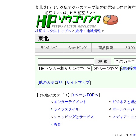
東北-相互リンク集アクセスアップ集客効果SEOにお役
相互リンク集トップへ
>
旅行・地域情報
>
東北
[
詳細検
[
他のカテゴリ
] [
サイトマップ
]
[
↑ページTOPへ
]
【その他のカテゴリ】
エンターテイメント
ビジネスと経
ライフスタイル
ホームページ
ショッピングとサービス
メディア・ニ
教育
copyright ©
m