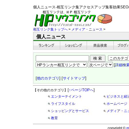
個人ニュース-相互リンク集アクセスアップ集客効果SE
相互リンク集トップへ
>
メディア・ニュース
>
個人ニュース
[
詳細検
[
他のカテゴリ
] [
サイトマップ
]
[
↑ページTOPへ
]
【その他のカテゴリ】
エンターテイメント
ビジネスと経
ライフスタイル
ホームページ
ショッピングとサービス
メディア・ニ
教育
copyright ©
m