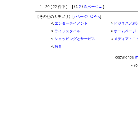
1 - 20 ( 22 件中 ) [ /
1
2
/
次ページ→
]
[
↑ページTOPへ
]
【その他のカテゴリ】
エンターテイメント
ビジネスと経
ライフスタイル
ホームページ
ショッピングとサービス
メディア・ニ
教育
copyright ©
m
- Yo