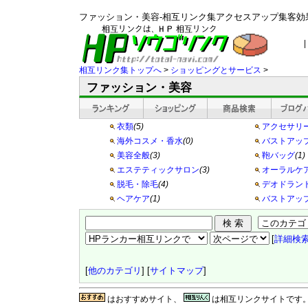
ファッション・美容-相互リンク集アクセスアップ集客効
|
相互リンク集トップへ
>
ショッピングとサービス
>
ファッション・美容
衣類
(5)
アクセサリ
海外コスメ・香水
(0)
バストアッ
美容全般
(3)
鞄バッグ
(1)
エステティックサロン
(3)
オーラルケ
脱毛・除毛
(4)
デオドラン
ヘアケア
(1)
バストアッ
[
詳細検
[
他のカテゴリ
] [
サイトマップ
]
はおすすめサイト、
は相互リンクサイトです