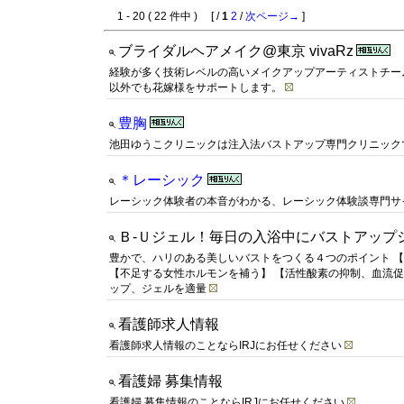
1 - 20 ( 22 件中 ) [ /
1
2
/
次ページ→
]
ブライダルヘアメイク@東京 vivaRz
経験が多く技術レベルの高いメイクアップアーティストチー
以外でも花嫁様をサポートします。
豊胸
池田ゆうこクリニックは注入法バストアップ専門クリニック
＊レーシック
レーシック体験者の本音がわかる、レーシック体験談専門サ
Ｂ-Ｕジェル！毎日の入浴中にバストアップ
豊かで、ハリのある美しいバストをつくる４つのポイント 
【不足する女性ホルモンを補う】 【活性酸素の抑制、血流促
ップ、ジェルを適量
看護師求人情報
看護師求人情報のことならIRJにお任せください
看護婦 募集情報
看護婦 募集情報のことならIRJにお任せください