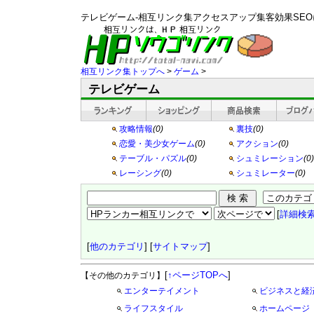
テレビゲーム-相互リンク集アクセスアップ集客効果SE
相互リンク集トップへ
>
ゲーム
>
テレビゲーム
攻略情報
(0)
裏技
(0)
恋愛・美少女ゲーム
(0)
アクション
(0)
テーブル・パズル
(0)
シュミレーション
(0)
レーシング
(0)
シュミレーター
(0)
[
詳細検
[
他のカテゴリ
] [
サイトマップ
]
[
↑ページTOPへ
]
【その他のカテゴリ】
エンターテイメント
ビジネスと経
ライフスタイル
ホームページ