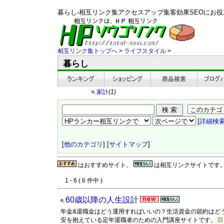
暮らし-相互リンク集アクセスアップ集客効果SEOにお
相互リンク集トップへ
>
ライフスタイル
>
暮らし
家計
(1)
[
詳細検
[
他のカテゴリ
] [
サイトマップ
]
はおすすめサイト、
は相互リンクサイトです
1 - 6 ( 6 件中 )
60歳以降の人生設計
年金&退職金はどう運用すればいいの？生活資金の節約はど
安を抱えている定年退職者のための入門講座サイトです。