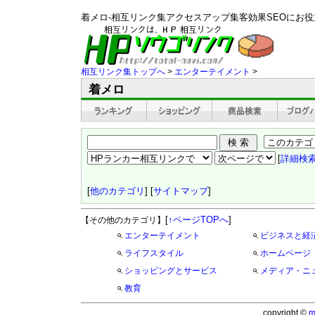
着メロ-相互リンク集アクセスアップ集客効果SEOにお
相互リンク集トップへ
>
エンターテイメント
>
着メロ
[
詳細検
[
他のカテゴリ
] [
サイトマップ
]
[
↑ページTOPへ
]
【その他のカテゴリ】
エンターテイメント
ビジネスと経
ライフスタイル
ホームページ
ショッピングとサービス
メディア・ニ
教育
copyright ©
m