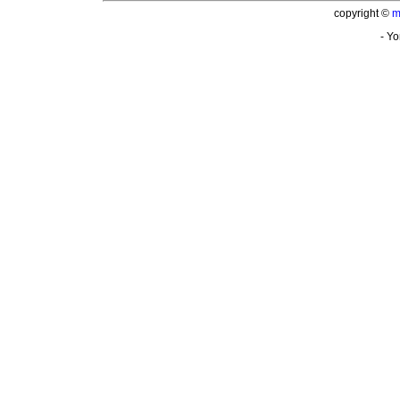
copyright ©
m
- Yo