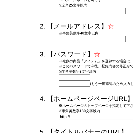
※ハンドルネームも可です
※全角
25
文字以内
【メールアドレス】
☆
※半角英数字
40
文字以内
【パスワード】
☆
※複数の商品「アイテム」を登録する場合は
※このパスワードで今後、登録内容の修正が
※半角英数字
8
文字以内
(もう一度確認のため入力
【ホームページページURL
※ホームページのトップページを指定して下
※半角英数字
130
文字以内
【タイトルバナーのURL】