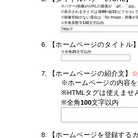
※バナー(画像)のURLの最後が「.gif」「.j
※表示されるサイズは 横
88
×縦
31
(ピクセル) 
※画像登録がない場合は「No Image」画像
※半角英数字
130
文字以内
【ホームページのタイトル
※全角
25
文字以内
【ホームページの紹介文】
※ホームページの内容を
※HTMLタグは使えませ
※全角
100
文字以内
【ホームページを登録する