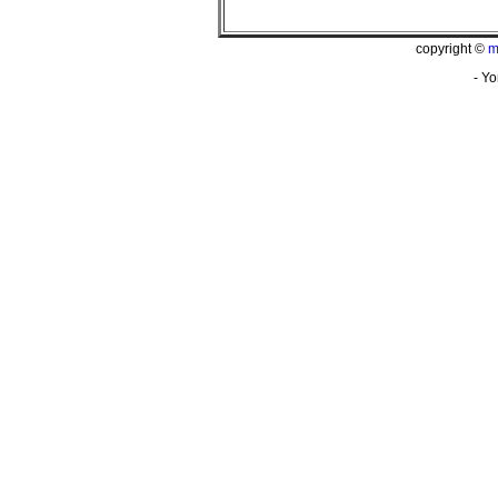
copyright ©
m
- Yo