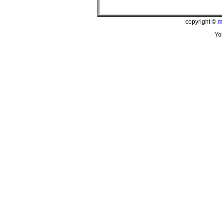
copyright ©
m
- Yo