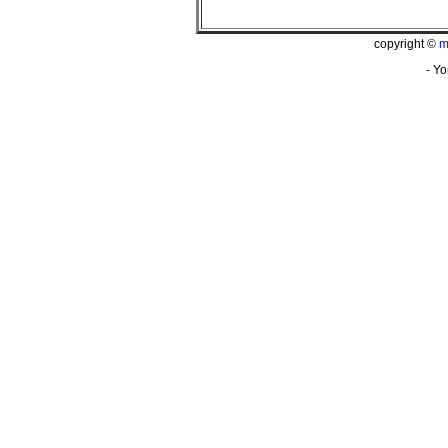
copyright ©
m
- Yo