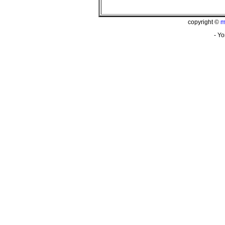
copyright ©
m
- Yo