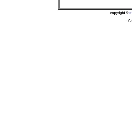
copyright ©
m
- Yo