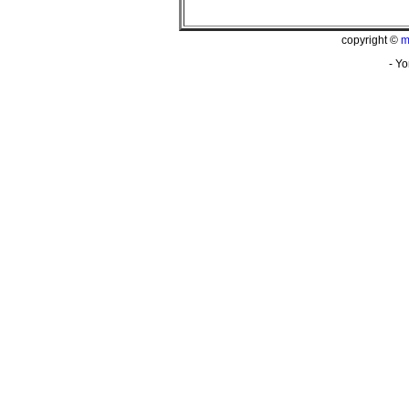
copyright ©
m
- Yo