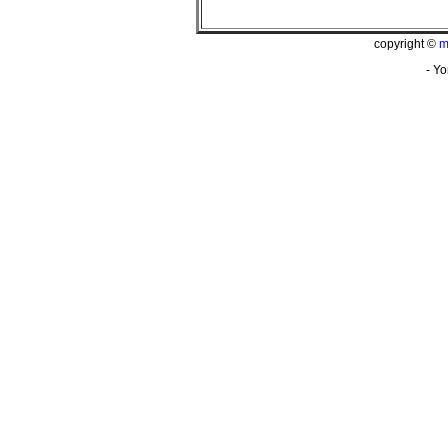
copyright ©
m
- Yo